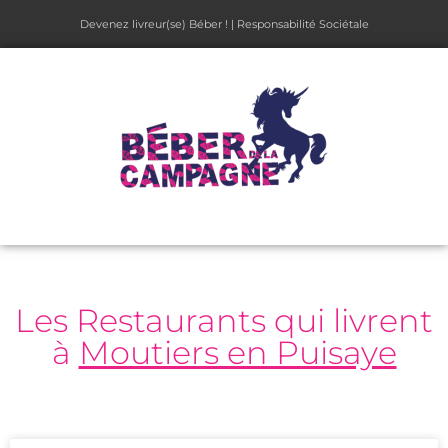
Devenez livreur(se) Béber !
|
Responsabilité Sociétale
Les Restaurants qui livrent
à
Moutiers en Puisaye