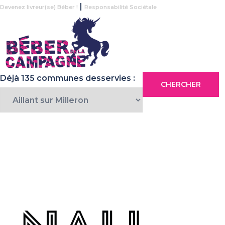
|
Devenez livreur(se) Béber !
Responsabilité Sociétale
Déjà 135 communes desservies :
CHERCHER