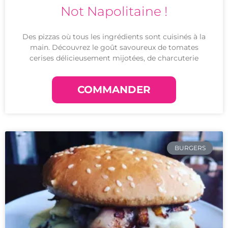
Not Napolitaine !
Des pizzas où tous les ingrédients sont cuisinés à la
main. Découvrez le goût savoureux de tomates
cerises délicieusement mijotées, de charcuterie
COMMANDER
BURGERS