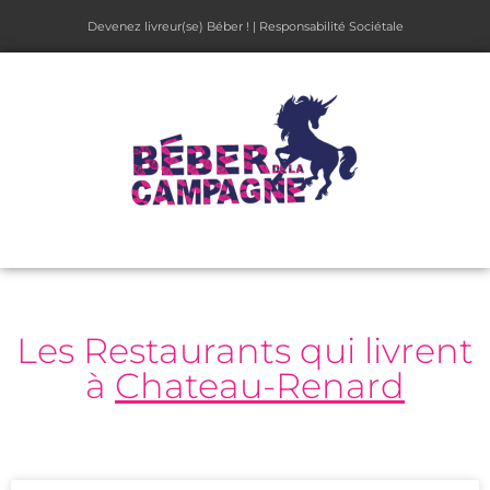
Devenez livreur(se) Béber !
|
Responsabilité Sociétale
Les Restaurants qui livrent
à
Chateau-Renard