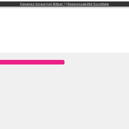
Devenez livreur(se) Béber !
|
Responsabilité Sociétale
OMMANDER UNE AUTRE SALADE