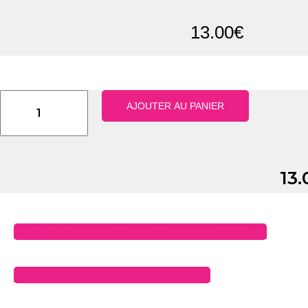
13.00
€
quantité
AJOUTER AU PANIER
de
Autour
du
Maroilles
13.
COMMANDER UNE AUTRE SALADE
FINALISER MA COMMANDE